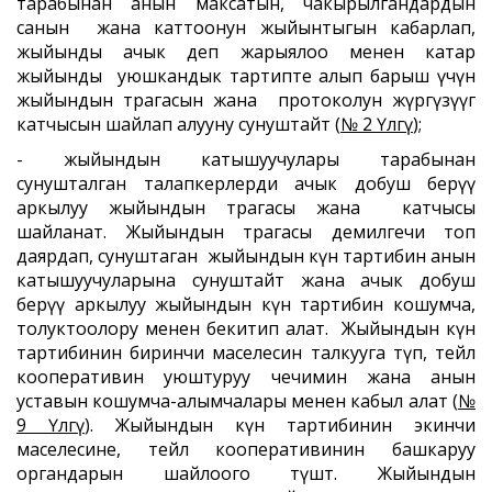
тарабынан анын максатын, чакырылгандардын
санын жана каттоонун жыйынтыгын кабарлап,
жыйынды ачык деп жарыялоо менен катар
жыйынды уюшкандык тартипте алып барыш үчүн
жыйындын төрагасын жана протоколун жүргүзүүгө
катчысын шайлап алууну сунуштайт (
№ 2 Үлгү
);
- жыйындын катышуучулары тарабынан
сунушталган талапкерлерди ачык добуш берүү
аркылуу жыйындын төрагасы жана катчысы
шайланат. Жыйындын төрагасы демилгечи топ
даярдап, сунуштаган жыйындын күн тартибин анын
катышуучуларына сунуштайт жана ачык добуш
берүү аркылуу жыйындын күн тартибин кошумча,
толуктоолору менен бекитип алат. Жыйындын күн
тартибинин биринчи маселесин талкууга өтүп, тейлөө
кооперативин уюштуруу чечимин жана анын
уставын кошумча-алымчалары менен кабыл алат (
№
9 Үлгү
). Жыйындын күн тартибинин экинчи
маселесине, тейлөө кооперативинин башкаруу
органдарын шайлоого өтүшөт. Жыйындын