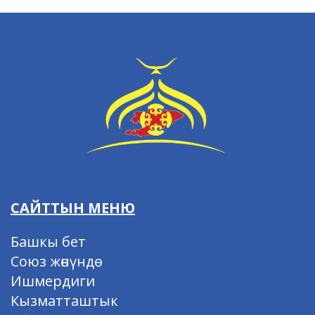
САЙТТЫН МЕНЮ
Башкы бет
Союз жөнүндө
Ишмердиги
Кызматташтык