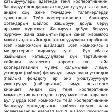
катышуучулары адегенде тейлөө кооперативинин
башкаруу органдарынын сандык түзүмүн такташып,
андан соң жеке түзүмдөрүнө талапкерлерди
сунушташат. Тейлөө кооперативинин башкаруу
органдарын шайлоо жашыруун добуш берүү
аркылуу жүргүзүлөт. Жашыруун добуш берүүнү
жүргүзүү жана жыйынтыктарын санап жарыялоо
максатында жыйындын катышуучулары тарабынан
эсеп комиссиясын шайлашат. Эсеп комиссиясы өз
милдеттерине киришүүгө өтүшөт. Бул убакта
жыйындын катышуучулары күн тартибинин
кийинки маселесин кароого өтүп, тейлөө
кооперативинин мүчөлүк салымынын өлчөмүн,
уставдык (пайлык) фондунун өлчөмүн жана уставдык
(пайлык) фонддогу ар бир уюштуруучунун
үлүштөрүнүн (пайларынын) өлчөмүн аныктоого
киришет. Андан соң тейлөө кооперативин
мамлекеттик каттоодон өткөрүү маселесин карашат.
Бул учурда эсеп комиссиясы тейлөө кооперативинин
башкаруу органдарынын шайлоо кутусун жана
бюллетендерин даярдап бүтүп, шайлоо процессин