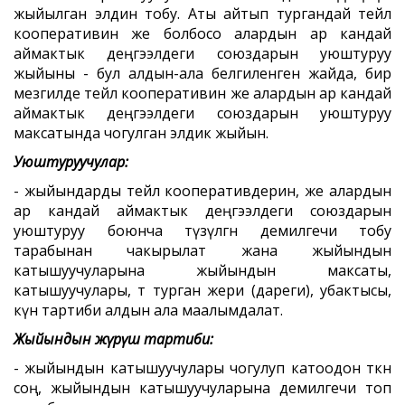
жыйылган элдин тобу. Аты айтып тургандай тейлөө
кооперативин же болбосо алардын ар кандай
аймактык деңгээлдеги союздарын уюштуруу
жыйыны - бул алдын-ала белгиленген жайда, бир
мезгилде тейлөө кооперативин же алардын ар кандай
аймактык деңгээлдеги союздарын уюштуруу
максатында чогулган элдик жыйын.
Уюштуруучулар:
- жыйындарды тейлөө кооперативдерин, же алардын
ар кандай аймактык деңгээлдеги союздарын
уюштуруу боюнча түзүлгөн демилгечи тобу
тарабынан чакырылат жана жыйындын
катышуучуларына жыйындын максаты,
катышуучулары, өтө турган жери (дареги), убактысы,
күн тартиби алдын ала маалымдалат.
Жыйындын жүрүш тартиби:
- жыйындын катышуучулары чогулуп катоодон өткөн
соң, жыйындын катышуучуларына демилгечи топ