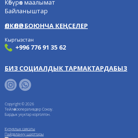
Көбүрөөк маалымат
Байланыштар
ӨЛКӨЛӨР БОЮНЧА КЕҢСЕЛЕР
Кыргызстан
+996 776 91 35 62
БИЗ СОЦИАЛДЫК ТАРМАКТАРДАБЫЗ
Copyright © 2026
Тейлөө Кооперативдер Союзу.
Бардык укуктар корголгон.
Купуялык саясаты
Пайдалануу шарттары