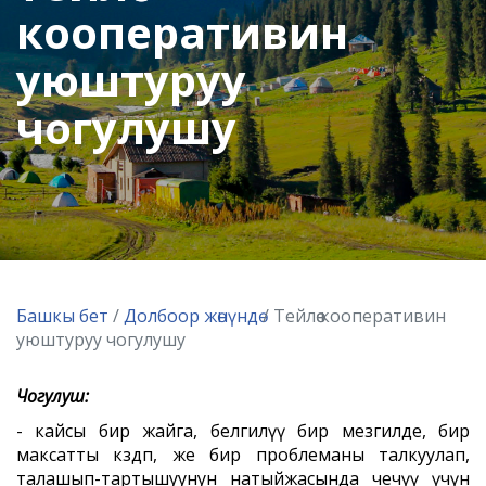
кооперативин
уюштуруу
чогулушу
Башкы бет
/
Долбоор жөнүндө
/ Тейлөө кооперативин
уюштуруу чогулушу
Чогулуш:
- кайсы бир жайга, белгилүү бир мезгилде, бир
максатты көздөп, же бир проблеманы талкуулап,
талашып-тартышуунун натыйжасында чечүү үчүн