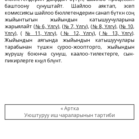
баштоону сунуштайт. Шайлоо аяктап, эсеп
комиссиясы шайлоо бюллетендерин санап бүткөн соң
жыйынтыгын жыйындын катышуучуларына
жарыялайт (
№ 6, Үлгү
), (
№ 7, Үлгү
), (
№ 8, Үлгү
), (
№ 10,
Үлгү
), (
№ 11, Үлгү
), (
№ 12, Үлгү
), (
№ 13, Үлгү
).
Жыйындын аягында жыйындын катышуучулары
тарабынан түшкөн суроо-жоопторго, жыйындын
жүрүшү боюнча сунуш, каалоо-тилектерге, сын-
пикирлерге көңүл бөлүнөт.
« Артка
Уюштуруу иш чараларынын тартиби